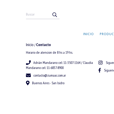
INICIO
PRODUC
Inicio
Contacto
/
Horario de atencion de 8 hs a 19 hs.
Adrián Mandarano cel: 11-3507-1164 / Claudia
Sigue
Mandarano cel: 11-6837-8900
Siguen
contacto@zumaac.com.ar
Buenos Aires - San Isidro