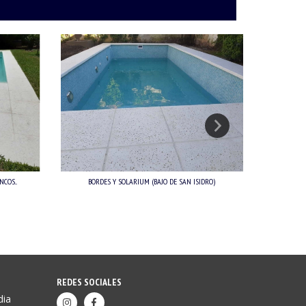
COS...
BORDES Y SOLARIUM (BAJO DE SAN ISIDRO)
B
REDES SOCIALES
dia